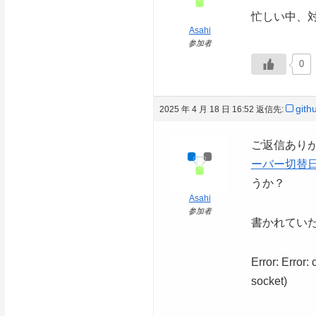
忙しい中、
Asahi
参加者
0
git
2025 年 4 月 18 日 16:52
返信先:
ご返信ありが
ーバー切替
うか？
Asahi
参加者
書かれていた
Error: Error
socket)