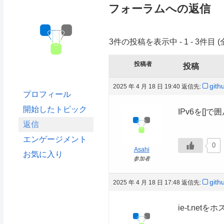
フォーラムへの返信
3件の投稿を表示中 - 1 - 3件目 (
投稿者
投稿
git
2025 年 4 月 18 日 19:40
返信先:
プロフィール
開始したトピック
IPv6を[
返信
エンゲージメント
0
Asahi
お気に入り
参加者
git
2025 年 4 月 18 日 17:48
返信先:
ie-t.ne