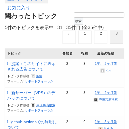
お気に入り
関わったトピック
5件のトピックを表示中 - 31 - 35件目 (全35件中)
←
1
2
3
トピック
参加者
投稿
最新の投稿
提案：このサイトに表示
2
3
1年、 2ヶ月前
される広告について
Kou
トピック作成者:
Kou
フォーラム:
サポートフォーラム
新サーバー（VPS）のデ
2
3
1年、 2ヶ月前
バッグについて
声優共演検索
トピック作成者:
声優共演検索
フォーラム:
サポートフォーラム
github actionsでの利用に
2
9
1年、 3ヶ月前
ついて
ちらみ