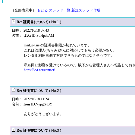
（全部表示中）
もどる
スレッド一覧
新規スレッド作成
Re: 証明書について
( No.1 )
日時： 2022/10/18 07:43
名前：
よね
ID:SdHpabAM
mail,ie-t.netの証明書期限が切れています。
これは管理人(ちらみ)さんに対応してもらう必要があり、
レンタル利用者側で対処できるものではなさそうです。
私も同じ影響を受けているので、以下から管理人さんへ報告してお
https://ie-t.net/contact/
Re: 証明書について
( No.2 )
日時： 2022/10/18 11:24
名前：
Kou
ID:VypgNtBY
ありがとうございます。
Re: 証明書について
( No.3 )