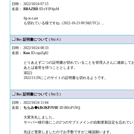
日時： 2022/10/24 07:15
名前：
BBAZBD
ID:eYIP4jxM
ftp.ie-t.net
も切れている様ですね（2022-10-23 09:50(UTC)）。
Re: 証明書について
( No.4 )
日時： 2022/10/24 08:33
名前：
Kou
ID:cajzZq82
とりあえず二つの証明書が切れていることを管理人さんに連絡して
あとは返答を待つこととします。
追記)
2022/11/29にこのサイトの証明書も切れるようです。
Re: 証明書について
( No.5 )
日時： 2022/10/24 11:04
名前：
ちらみ◆kBt3KPJY0E
ID:B0/sP1NQ
大変失礼しました。
サーバー移行後にこの2つのサブドメインの自動更新設定を忘れてい
先ほど更新しましたのでお手数ですがご確認願います。