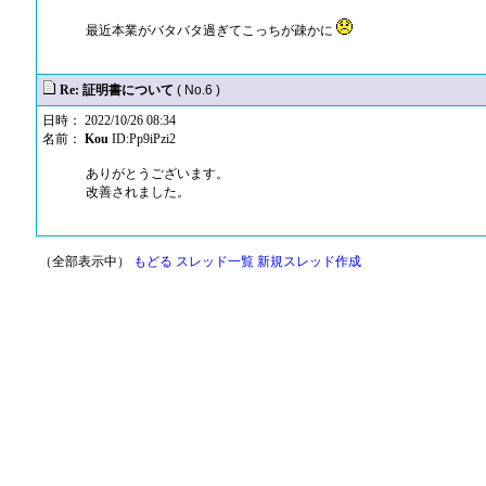
最近本業がバタバタ過ぎてこっちが疎かに
Re: 証明書について
( No.6 )
日時： 2022/10/26 08:34
名前：
Kou
ID:Pp9iPzi2
ありがとうございます。
改善されました。
（全部表示中）
もどる
スレッド一覧
新規スレッド作成