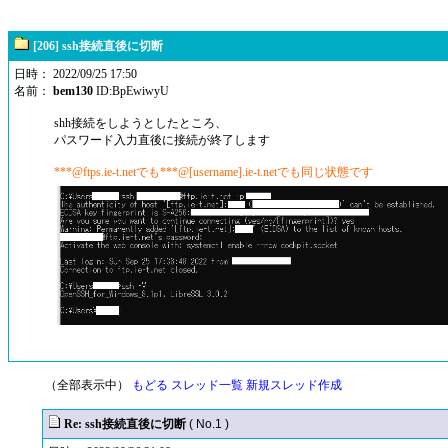
[206] ssh接続直後に切断
日時： 2022/09/25 17:50
名前：
bem130
ID:BpEwiwyU
shh接続をしようとしたところ、
パスワード入力直後に接続が終了します
***@ftps.ie-t.netでも***@[username].ie-t.netでも同じ状態です
（全部表示中）
もどる
スレッド一覧
新規スレッド作成
Re: ssh接続直後に切断
( No.1 )