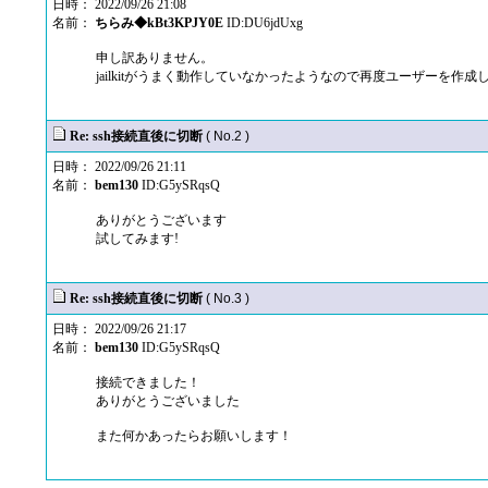
日時： 2022/09/26 21:08
名前：
ちらみ◆kBt3KPJY0E
ID:DU6jdUxg
申し訳ありません。
jailkitがうまく動作していなかったようなので再度ユーザーを作
Re: ssh接続直後に切断
( No.2 )
日時： 2022/09/26 21:11
名前：
bem130
ID:G5ySRqsQ
ありがとうございます
試してみます!
Re: ssh接続直後に切断
( No.3 )
日時： 2022/09/26 21:17
名前：
bem130
ID:G5ySRqsQ
接続できました！
ありがとうございました
また何かあったらお願いします！