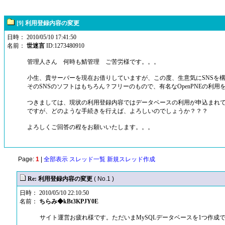
[9] 利用登録内容の変更
日時： 2010/05/10 17:41:50
名前：
世迷言
ID:1273480910
管理人さん 何時も鯖管理 ご苦労様です。。。
小生、貴サーバーを現在お借りしていますが、この度、生意気にSNSを
そのSNSのソフトはもちろん？フリーのもので、有名なOpenPNEの利用
つきましては、現状の利用登録内容ではデータベースの利用が申込まれ
ですが、どのような手続きを行えば、よろしいのでしょうか？？？
よろしくご回答の程をお願いいたします。。。
Page:
1
|
全部表示
スレッド一覧
新規スレッド作成
Re: 利用登録内容の変更
( No.1 )
日時： 2010/05/10 22:10:50
名前：
ちらみ◆kBt3KPJY0E
サイト運営お疲れ様です。ただいまMySQLデータベースを1つ作