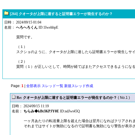
[264] クオータが上限に達すると証明書エラーが発生するのか？
日時： 2024/09/15 01:04
名前：
へろへろくん
ID:1IwehbpE
質問です。
（１）
スクショのように、クオータが上限に達したら証明書エラーが発生しサ
（２）
質問（１）が正しいとして、時間が経てばまたアクセスできるようにな
Page:
1
|
全部表示
スレッド一覧
新規スレッド作成
Re: クオータが上限に達すると証明書エラーが発生するのか？
( No.1 )
日時： 2024/09/15 11:19
名前：
ちらみ◆kBt3KPJY0E
ID:ndJwt45Q
一ヶ月あたりの転送量上限を超えた場合は翌月になればクリアされ
それまではサイトが無効になるので証明書も無効になり警告が表示